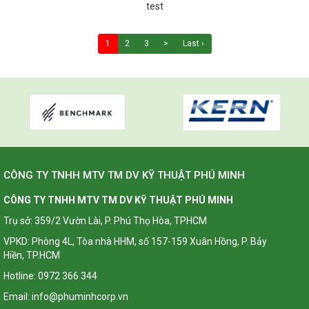
test
1
2
3
>
Last ›
CÔNG TY TNHH MTV TM DV KỸ THUẬT PHÚ MINH
CÔNG TY TNHH MTV TM DV KỸ THUẬT PHÚ MINH
Trụ sở: 359/2 Vườn Lài, P. Phú Thọ Hòa, TPHCM
VPKD: Phòng 4L, Tòa nhà HHM, số 157-159 Xuân Hồng, P. Bảy
Hiền, TP.HCM
Hotline: 0972 366 344
Email: info@phuminhcorp.vn