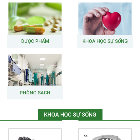
DƯỢC PHẨM
KHOA HỌC SỰ SỐNG
PHÒNG SẠCH
KHOA HỌC SỰ SỐNG